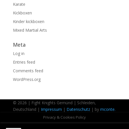
Karate
Kickboxen
Kinder kickboxen
Mixed Martial Arts
Meta
Log in
Entries feed
Comments feed
WordPress.org
© 2026 | Fight Knights Gemünd | Schleiden,
Deutschland |
Impressum
|
Datenschutz
| by
mconte.
Privacy & Cookies Policy